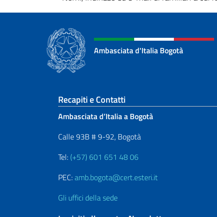
Ambasciata d'Italia Bogotà
Sezione footer
Recapiti e Contatti
Ambasciata d’Italia a Bogotà
Calle 93B # 9-92, Bogotà
Tel:
(+57) 601 651 48 06
PEC:
amb.bogota@cert.esteri.it
Gli uffici della sede