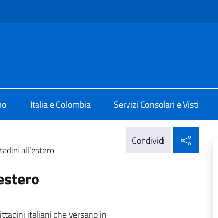
e menù
lia a Bogotà
mo
Italia e Colombia
Servizi Consolari e Visti
Condi
Condividi
tadini all’estero
’estero
ittadini italiani che versano in