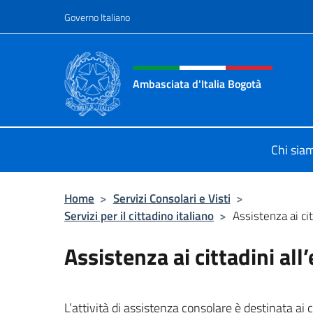
Salta al contenuto
Governo Italiano
Intestazione sito, social 
Ambasciata d'Italia Bogotà
Sito Ufficiale dell'Ambasciata d'Ita
Chi sia
Home
>
Servizi Consolari e Visti
>
Servizi per il cittadino italiano
>
Assistenza ai cit
Assistenza ai cittadini all
L’attività di assistenza consolare è destinata ai c