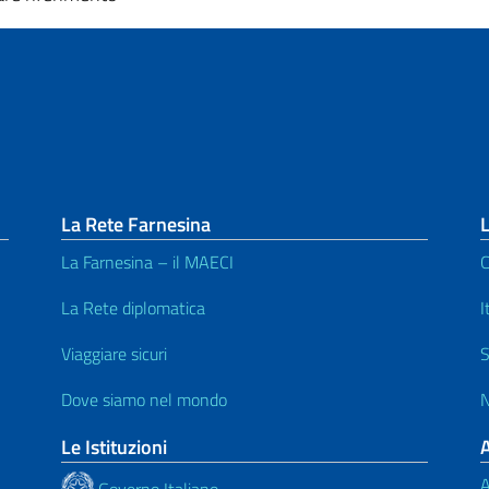
La Rete Farnesina
L
La Farnesina – il MAECI
C
La Rete diplomatica
I
Viaggiare sicuri
S
Dove siamo nel mondo
N
Le Istituzioni
A
Governo Italiano