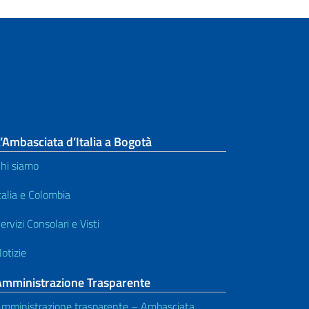
documenti
Autoveicoli e Patenti di guida
Codice Fiscale
Albo Consolare e altri servizi
’Ambasciata d’Italia a Bogotà
hi siamo
talia e Colombia
ervizi Consolari e Visti
otizie
Amministrazione Trasparente
mministrazione trasparente – Ambasciata