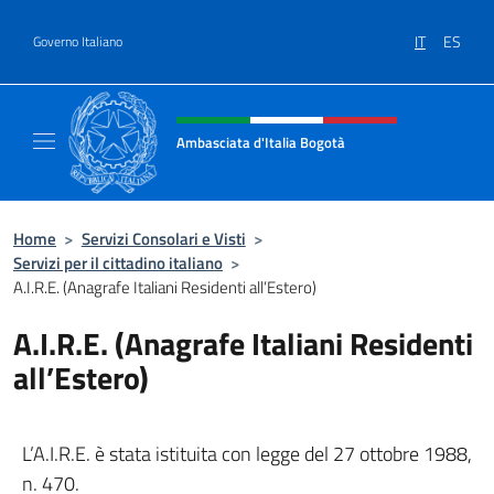
Salta al contenuto
IT
ES
Governo Italiano
Intestazione sito, social e menù
Ambasciata d'Italia Bogotà
Sito Ufficiale dell'Ambasciata d'Italia a Bog
Home
>
Servizi Consolari e Visti
>
Servizi per il cittadino italiano
>
A.I.R.E. (Anagrafe Italiani Residenti all’Estero)
A.I.R.E. (Anagrafe Italiani Residenti
all’Estero)
L’A.I.R.E. è stata istituita con legge del 27 ottobre 1988,
n. 470.