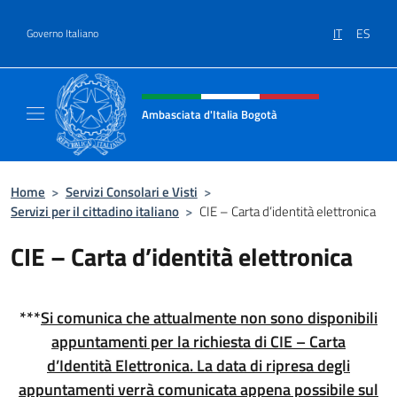
Salta al contenuto
IT
ES
Governo Italiano
Intestazione sito, social e menù
Ambasciata d'Italia Bogotà
Sito Ufficiale dell'Ambasciata d'Italia a Bog
Home
>
Servizi Consolari e Visti
>
Servizi per il cittadino italiano
>
CIE – Carta d’identità elettronica
CIE – Carta d’identità elettronica
***
Si comunica che attualmente non sono disponibili
appuntamenti per la richiesta di CIE – Carta
d’Identità Elettronica. La data di ripresa degli
appuntamenti verrà comunicata appena possibile sul