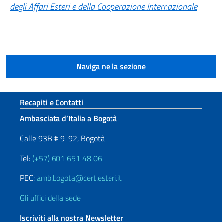
degli Affari Esteri e della Cooperazione Internazionale
Naviga nella sezione
Sezione footer
Recapiti e Contatti
Ambasciata d’Italia a Bogotà
Calle 93B # 9-92, Bogotà
Tel:
(+57) 601 651 48 06
PEC:
amb.bogota@cert.esteri.it
Gli uffici della sede
Iscriviti alla nostra Newsletter